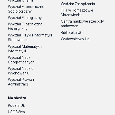
Wydział Chemii
Wydział Zarządzania
Wydział Ekonomiczno-
Filia w Tomaszowie
Socjologiczny
Mazowieckim
Wydział Filologiczny
Centra naukowe i zespoły
Wydział Filozoficzno-
badawcze
Historyczny
Biblioteka UŁ
Wydział Fizyki i Informatyki
Wydawnictwo UŁ
Stosowanej
Wydział Matematyki i
Informatyki
Wydział Nauk
Geograficznych
Wydział Nauk o
Wychowaniu
Wydział Prawa i
Administracji
Na skróty
Poczta UŁ
USOSWeb