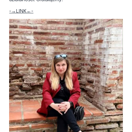
-→LINK←-