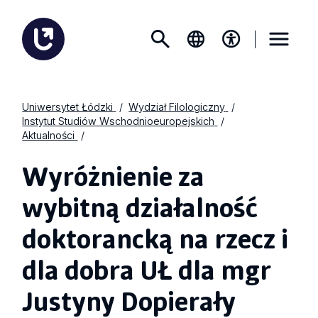
Uniwersytet Łódzki
Wydział Filologiczny
Instytut Studiów Wschodnioeuropejskich
Aktualności
Wyróżnienie za
wybitną działalność
doktorancką na rzecz i
dla dobra UŁ dla mgr
Justyny Dopierały